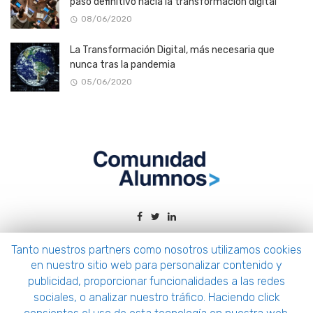
paso definitivo hacia la transformación digital
08/06/2020
La Transformación Digital, más necesaria que
nunca tras la pandemia
05/06/2020
Tanto nuestros partners como nosotros utilizamos cookies
en nuestro sitio web para personalizar contenido y
Comunidad Alumnos © 2021.
publicidad, proporcionar funcionalidades a las redes
sociales, o analizar nuestro tráfico. Haciendo click
HOME
CONTACTO
PRIVACY POLICY