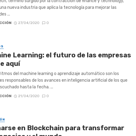
ech, término surgido por la contracción de finance y technology,
na nueva industria que aplica la tecnología para mejorar las
es ...
CCIÓN
27/04/2020
0
OS
ine Learning: el futuro de las empresas
e aquí
ritmos del machine learning o aprendizaje automático son los
les responsables de los avances en inteligencia artificial de los que
cuchado hasta la fecha. ...
CCIÓN
21/04/2020
0
ÓN
arse en Blockchain para transformar