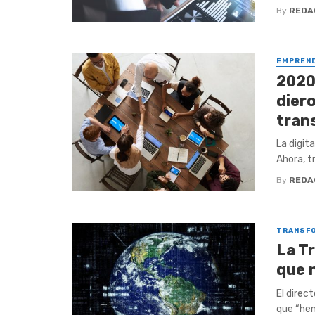
By
REDA
EMPREN
2020
diero
tran
La digit
Ahora, t
By
REDA
TRANSFO
La T
que 
El direc
que “hem