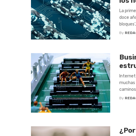
los 
La prime
doce año
bloques’,
By
REDA
Busi
estr
Internet
muchas l
caminos. 
By
REDA
¿Por