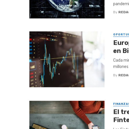
pandemia
By
REDA
OPORTU
Euro
en B
Cada min
millones
By
REDA
FINANZA
El tr
Fint