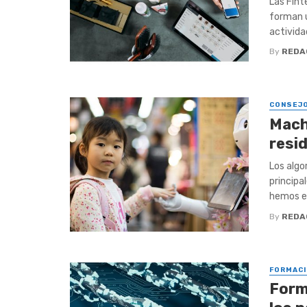
Las Fint
forman u
actividad
By
REDA
CONSEJ
Mach
resid
Los algo
principa
hemos es
By
REDA
FORMACI
Form