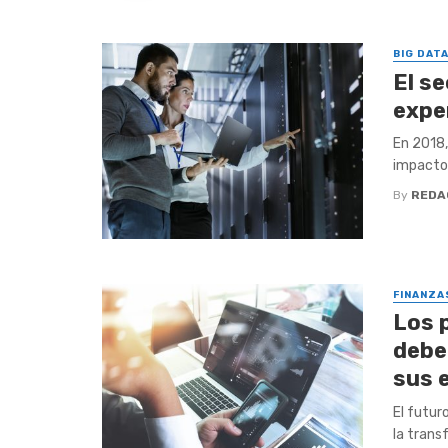
BIG DAT
El s
expe
En 2018,
impacto 
By
REDA
FINANZA
Los 
deben
sus 
El futur
la transf