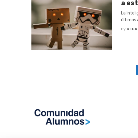
a est
La Intel
últimos 
By
REDA
Posts
navigation